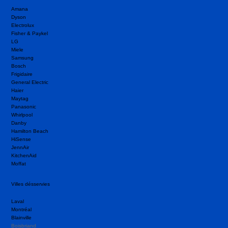
Amana
Dyson
Electrolux
Fisher & Paykel
LG
Miele
Samsung
Bosch
Frigidaire
General Electric
Haier
Maytag
Panasonic
Whirlpool
Danby
Hamilton Beach
HiSense
JennAir
KitchenAid
Moffat
Villes désservies
Laval
Montréal
Blainville
Boisbriand