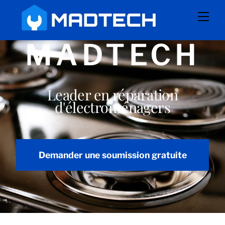
Skip
Men
to
content
MADTECH
Leader en réparation
d'électroménagers
Demander une soumission gratuite