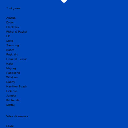
Tout genre
Amana
Dyson
Electrolux
Fisher & Paykel
LG
Miele
Samsung
Bosch
Frigidaire
General Electric
Haier
Maytag
Panasonic
Whirlpool
Danby
Hamilton Beach
HiSense
JennAir
KitchenAid
Moffat
Villes désservies
Laval