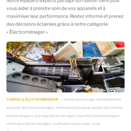
Notre équipe d’experts partage son savoir-faire pour
vous aider à prendre soin de vos appareils et à
maximiser leur performance. Restez informé et prenez
des décisions éclairées grâce à notre catégorie
« Électroménager ».
CONSEILS
ÉLECTROMÉNAGER
centres de recyclage
démantèlement
,
,
appareils
don électroménagers
élimination écologique
gestion des déchets
,
,
,
électroménagers
recyclage électroménagers
réparation électroménagers
,
,
,
réutilisation électroménagers
réutilisation responsable
vente
,
,