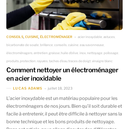
CONSEILS
CUISINE
ÉLECTROMÉNAGER
acier inoxydable
astuces
,
,
,
,
bicarbonate de soude
brillance
conseils
cuisine
eau savonneuse
,
,
,
,
,
électroménagers
entretien
graisse
huile d’olive
inox
nettoyage
polissage
,
,
,
,
,
,
,
produits
protection
rayures
taches d’eau
traces de doigt
vinaigre blanc
,
,
,
,
,
Comment nettoyer un électroménager
en acier inoxidable
juillet 18, 2023
LUCAS ADAMS
L’acier inoxydable est un matériau populaire pour les
électroménagers de nos jours. Bien qu’il soit durable et
facile à entretenir, il peut être difficile à nettoyer sans la
bonne technique et les bons produits de nettoyage.