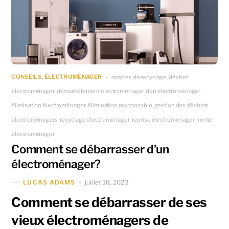
CONSEILS
ÉLECTROMÉNAGER
centres de recyclage
déchet
,
,
électroménager
démantèlement électroménager
don électroménager
,
,
,
élimination électroménager
élimination responsable
gestion des déchets
,
,
électroménagers
recyclage électroménager
reprise électroménager
vente
,
,
,
électroménager
Comment se débarrasser d’un
électroménager?
juillet 18, 2023
LUCAS ADAMS
Comment se débarrasser de ses
vieux électroménagers de