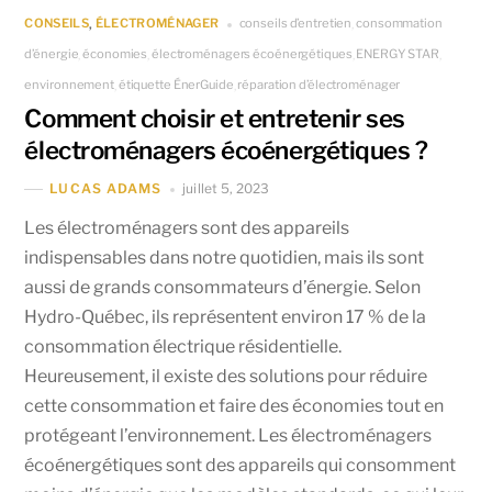
CONSEILS
ÉLECTROMÉNAGER
conseils d’entretien
consommation
,
,
d’énergie
économies
électroménagers écoénergétiques
ENERGY STAR
,
,
,
,
environnement
étiquette ÉnerGuide
réparation d’électroménager
,
,
Comment choisir et entretenir ses
électroménagers écoénergétiques ?
juillet 5, 2023
LUCAS ADAMS
Les électroménagers sont des appareils
indispensables dans notre quotidien, mais ils sont
aussi de grands consommateurs d’énergie. Selon
Hydro-Québec, ils représentent environ 17 % de la
consommation électrique résidentielle.
Heureusement, il existe des solutions pour réduire
cette consommation et faire des économies tout en
protégeant l’environnement. Les électroménagers
écoénergétiques sont des appareils qui consomment