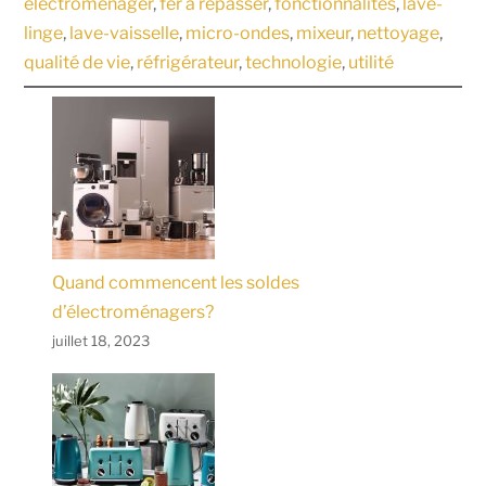
électroménager
, 
fer à repasser
, 
fonctionnalités
, 
lave-
linge
, 
lave-vaisselle
, 
micro-ondes
, 
mixeur
, 
nettoyage
, 
qualité de vie
, 
réfrigérateur
, 
technologie
, 
utilité
Quand commencent les soldes
d’électroménagers?
juillet 18, 2023