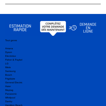
Tout genre
Amana
Dyson
Electrolux
Fisher & Paykel
LG
Miele
Samsung
Bosch
Frigidaire
General Electric
Haier
Maytag
Panasonic
Whirlpool
Danby
Hamilton Beach