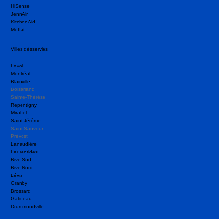
HiSense
JennAir
KitchenAid
Moffat
Villes désservies
Laval
Montréal
Blainville
Boisbriand
Sainte-Thérèse
Repentigny
Mirabel
Saint-Jérôme
Saint-Sauveur
Prévost
Lanaudière
Laurentides
Rive-Sud
Rive-Nord
Lévis
Granby
Brossard
Gatineau
Drummondville