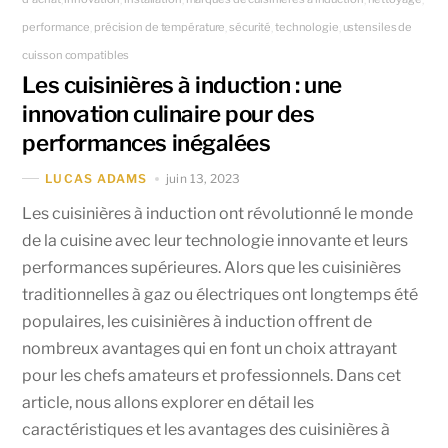
performance
précision de température
sécurité
technologie
ustensiles de
,
,
,
,
cuisson compatibles
Les cuisinières à induction : une
innovation culinaire pour des
performances inégalées
juin 13, 2023
LUCAS ADAMS
Les cuisinières à induction ont révolutionné le monde
de la cuisine avec leur technologie innovante et leurs
performances supérieures. Alors que les cuisinières
traditionnelles à gaz ou électriques ont longtemps été
populaires, les cuisinières à induction offrent de
nombreux avantages qui en font un choix attrayant
pour les chefs amateurs et professionnels. Dans cet
article, nous allons explorer en détail les
caractéristiques et les avantages des cuisinières à