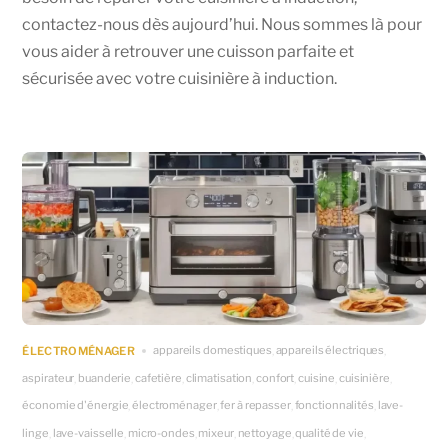
contactez-nous dès aujourd’hui. Nous sommes là pour
vous aider à retrouver une cuisson parfaite et
sécurisée avec votre cuisinière à induction.
appareils domestiques
appareils électriques
ÉLECTROMÉNAGER
,
,
aspirateur
buanderie
cafetière
climatisation
confort
cuisine
cuisinière
,
,
,
,
,
,
,
économie d'énergie
électroménager
fer à repasser
fonctionnalités
lave-
,
,
,
,
linge
lave-vaisselle
micro-ondes
mixeur
nettoyage
qualité de vie
,
,
,
,
,
,