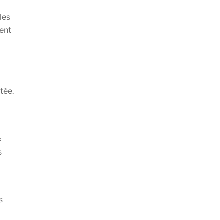
les
pent
tée.
é
s
s