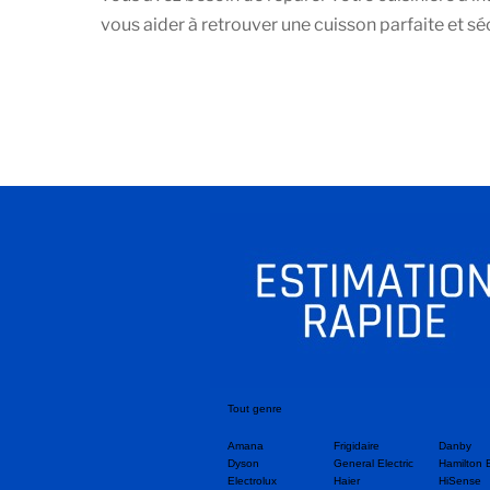
vous aider à retrouver une cuisson parfaite et sé
Tout genre
Amana
Frigidaire
Danby
Dyson
General Electric
Hamilton 
Electrolux
Haier
HiSense