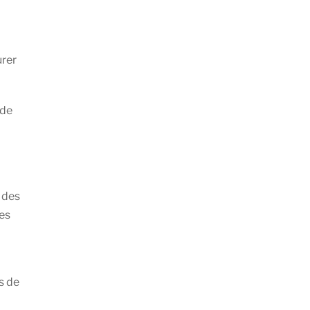
urer
 de
 des
des
s de