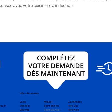
curisée avec votre cuisinière à induction.
Villes désservies
Laval
Mirabel
Laurentides
Beach
Montréal
Saint-Jérôme
Rive-Sud
Blainville
Saint-Sauveur
Rive-Nord