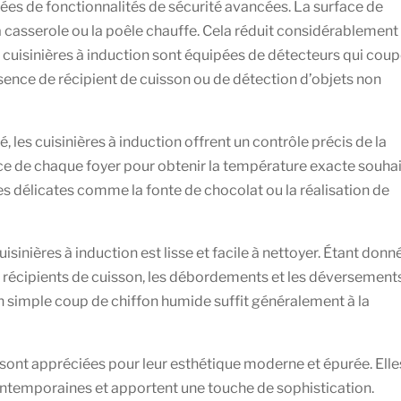
otées de fonctionnalités de sécurité avancées. La surface de
la casserole ou la poêle chauffe. Cela réduit considérablement 
es cuisinières à induction sont équipées de détecteurs qui cou
ence de récipient de cuisson ou de détection d’objets non
é, les cuisinières à induction offrent un contrôle précis de la
ce de chaque foyer pour obtenir la température exacte souhai
es délicates comme la fonte de chocolat ou la réalisation de
uisinières à induction est lisse et facile à nettoyer. Étant donn
x récipients de cuisson, les débordements et les déversement
 Un simple coup de chiffon humide suffit généralement à la
 sont appréciées pour leur esthétique moderne et épurée. Elle
ontemporaines et apportent une touche de sophistication.