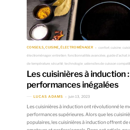
CONSEILS
CUISINE
ÉLECTROMÉNAGER
confort
cuisine
cuisi
,
,
,
,
électroménager
entretien
fonctionnalités avancées
guide d'achat
i
,
,
,
,
de température
sécurité
technologie
ustensiles de cuisson compati
,
,
,
Les cuisinières à induction 
performances inégalées
juin 13, 2023
LUCAS ADAMS
Les cuisinières à induction ont révolutionné le m
performances supérieures. Alors que les cuisiniè
populaires, les cuisinières à induction offrent d