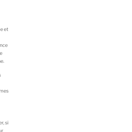
e et
ance
de
e.
s
èmes
r, si
ur