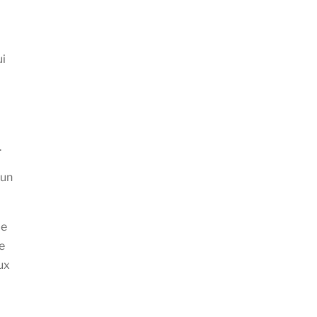
ui
.
’un
de
e
ux