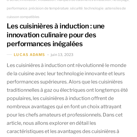
performance
précision de température
sécurité
technologie
ustensiles de
,
,
,
,
cuisson compatibles
Les cuisinières à induction : une
innovation culinaire pour des
performances inégalées
juin 13, 2023
LUCAS ADAMS
Les cuisinières à induction ont révolutionné le monde
de la cuisine avec leur technologie innovante et leurs
performances supérieures. Alors que les cuisinières
traditionnelles à gaz ou électriques ont longtemps été
populaires, les cuisinières à induction offrent de
nombreux avantages qui en font un choix attrayant
pour les chefs amateurs et professionnels. Dans cet
article, nous allons explorer en détail les
caractéristiques et les avantages des cuisinières à