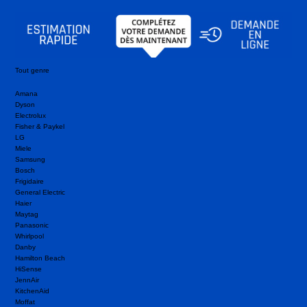
Tout genre
Amana
Dyson
Electrolux
Fisher & Paykel
LG
Miele
Samsung
Bosch
Frigidaire
General Electric
Haier
Maytag
Panasonic
Whirlpool
Danby
Hamilton Beach
HiSense
JennAir
KitchenAid
Moffat