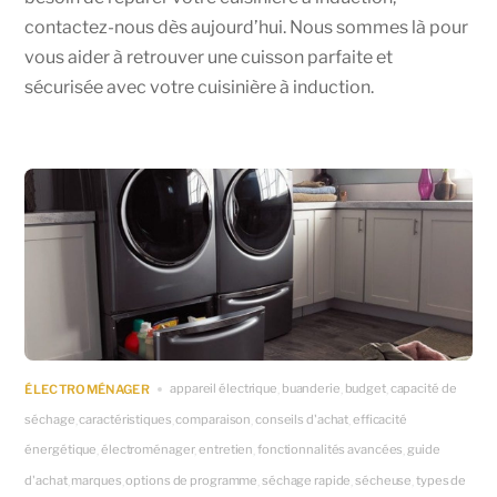
contactez-nous dès aujourd’hui. Nous sommes là pour
vous aider à retrouver une cuisson parfaite et
sécurisée avec votre cuisinière à induction.
appareil électrique
buanderie
budget
capacité de
ÉLECTROMÉNAGER
,
,
,
séchage
caractéristiques
comparaison
conseils d'achat
efficacité
,
,
,
,
énergétique
électroménager
entretien
fonctionnalités avancées
guide
,
,
,
,
d'achat
marques
options de programme
séchage rapide
sécheuse
types de
,
,
,
,
,