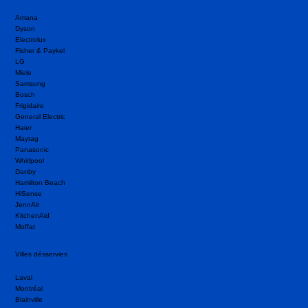
Amana
Dyson
Electrolux
Fisher & Paykel
LG
Miele
Samsung
Bosch
Frigidaire
General Electric
Haier
Maytag
Panasonic
Whirlpool
Danby
Hamilton Beach
HiSense
JennAir
KitchenAid
Moffat
Villes désservies
Laval
Montréal
Blainville