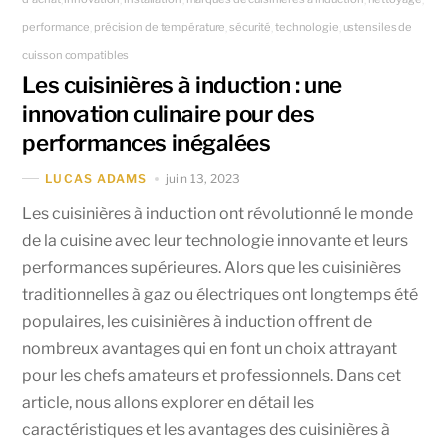
performance
précision de température
sécurité
technologie
ustensiles de
,
,
,
,
cuisson compatibles
Les cuisinières à induction : une
innovation culinaire pour des
performances inégalées
juin 13, 2023
LUCAS ADAMS
Les cuisinières à induction ont révolutionné le monde
de la cuisine avec leur technologie innovante et leurs
performances supérieures. Alors que les cuisinières
traditionnelles à gaz ou électriques ont longtemps été
populaires, les cuisinières à induction offrent de
nombreux avantages qui en font un choix attrayant
pour les chefs amateurs et professionnels. Dans cet
article, nous allons explorer en détail les
caractéristiques et les avantages des cuisinières à