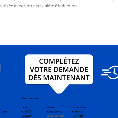
curisée avec votre cuisinière à induction.
Villes désservies
Laval
Mirabel
Laurentides
Beach
Montréal
Saint-Jérôme
Rive-Sud
Blainville
Saint-Sauveur
Rive-Nord