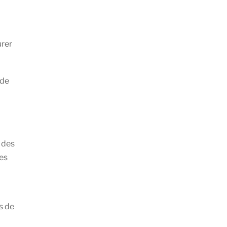
urer
 de
 des
des
s de