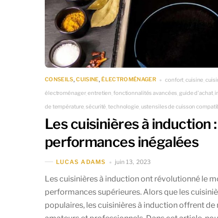
CONSEILS
CUISINE
ÉLECTROMÉNAGER
confort
cuisine
cuisi
,
,
,
,
électroménager
entretien
fonctionnalités avancées
guide d'achat
i
,
,
,
,
de température
sécurité
technologie
ustensiles de cuisson compati
,
,
,
Les cuisinières à induction 
performances inégalées
juin 13, 2023
LUCAS ADAMS
Les cuisinières à induction ont révolutionné le m
performances supérieures. Alors que les cuisiniè
populaires, les cuisinières à induction offrent d