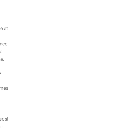
e et
ance
de
e.
s
èmes
r, si
ur