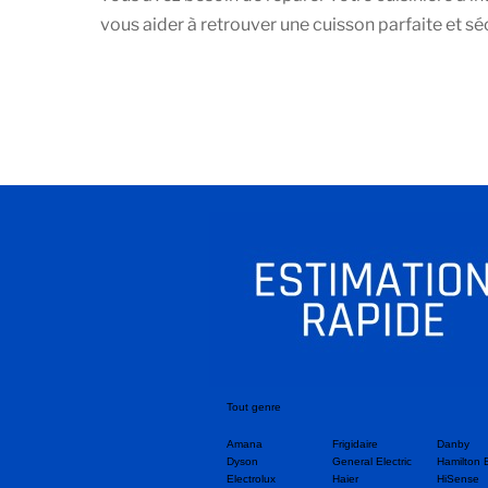
vous aider à retrouver une cuisson parfaite et sé
Tout genre
Amana
Frigidaire
Danby
Dyson
General Electric
Hamilton 
Electrolux
Haier
HiSense