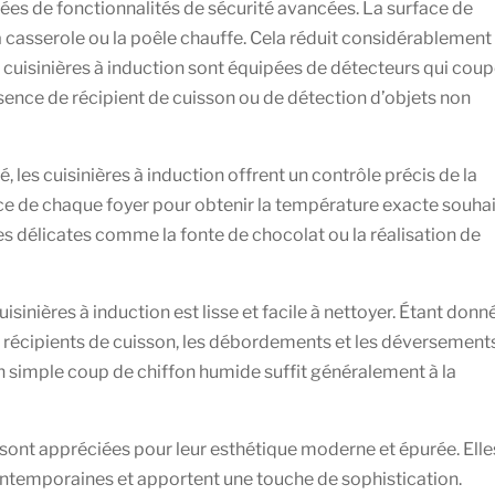
otées de fonctionnalités de sécurité avancées. La surface de
la casserole ou la poêle chauffe. Cela réduit considérablement 
es cuisinières à induction sont équipées de détecteurs qui cou
ence de récipient de cuisson ou de détection d’objets non
é, les cuisinières à induction offrent un contrôle précis de la
ce de chaque foyer pour obtenir la température exacte souhai
es délicates comme la fonte de chocolat ou la réalisation de
uisinières à induction est lisse et facile à nettoyer. Étant donn
x récipients de cuisson, les débordements et les déversement
 Un simple coup de chiffon humide suffit généralement à la
 sont appréciées pour leur esthétique moderne et épurée. Elle
ontemporaines et apportent une touche de sophistication.