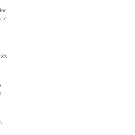
les
pent
tée.
é
s
s