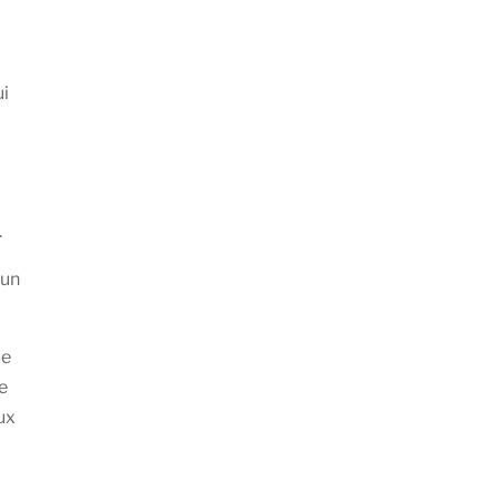
ui
.
’un
de
e
ux