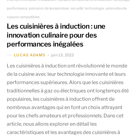
performance
précision de température
sécurité
technologie
ustensiles de
,
,
,
,
cuisson compatibles
Les cuisinières à induction : une
innovation culinaire pour des
performances inégalées
juin 13, 2023
LUCAS ADAMS
Les cuisinières à induction ont révolutionné le monde
de la cuisine avec leur technologie innovante et leurs
performances supérieures. Alors que les cuisinières
traditionnelles à gaz ou électriques ont longtemps été
populaires, les cuisinières à induction offrent de
nombreux avantages qui en font un choix attrayant
pour les chefs amateurs et professionnels. Dans cet
article, nous allons explorer en détail les
caractéristiques et les avantages des cuisinières à