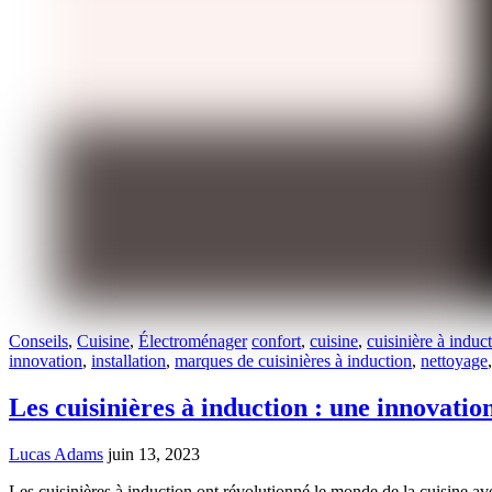
Conseils
,
Cuisine
,
Électroménager
confort
,
cuisine
,
cuisinière à induc
innovation
,
installation
,
marques de cuisinières à induction
,
nettoyage
,
Les cuisinières à induction : une innovati
Lucas Adams
juin 13, 2023
Les cuisinières à induction ont révolutionné le monde de la cuisine av