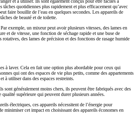
nger et à utiliser. Ils sont également conçus pour être faciles à
des tâches quotidiennes plus rapidement et plus efficacement qu’avec
ut faire bouillir de l’eau en quelques secondes. Les appareils de
tâches de beauté et de toilette.
. Par exemple, un mixeur peut avoir plusieurs vitesses, des lames en
re et de vitesse, une fonction de séchage rapide et une buse de
mes rotatives, des lames de précision et des fonctions de rasage humide
nes à laver. Cela en fait une option plus abordable pour ceux qui
rsonnes qui ont des espaces de vie plus petits, comme des appartements
t à utiliser dans des espaces restreints.
ls sont généralement moins chers, ils peuvent être fabriqués avec des
de qualité supérieure qui peuvent durer plusieurs années.
ils électriques, ces appareils nécessitent de l’énergie pour
e de minimiser cet impact en choisissant des appareils économes en