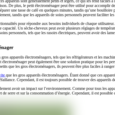
ppareils sont généralement petits et légers, ce qui les rend faciles à ra
son. De plus, le petit électroménager peut être utilisé pour accomplir 
parer une tasse de café en quelques minutes, tandis qu’une bouilloire pe
ement, tandis que les appareils de soins personnels peuvent faciliter les 
ctionnalités pour répondre aux besoins individuels de chaque utilisateur
e capacité. Un sèche-cheveux peut avoir plusieurs réglages de températu
 soins personnels, tels que les rasoirs électriques, peuvent avoir des la
ménager
 gros appareils électroménagers, tels que les réfrigérateurs et les machi
tit électroménager peut également être une solution pratique pour les pe
its que les gros électroménagers, ils peuvent être plus faciles à ranger e
vite
que les gros appareils électroménagers. Étant donné que ces apparei
éfaillance. Cependant, il est toujours possible de trouver des appareils 
galement avoir un impact sur l’environnement. Comme pour tous les appare
fet de serre et sur la consommation d’énergie. Cependant, il est possibl