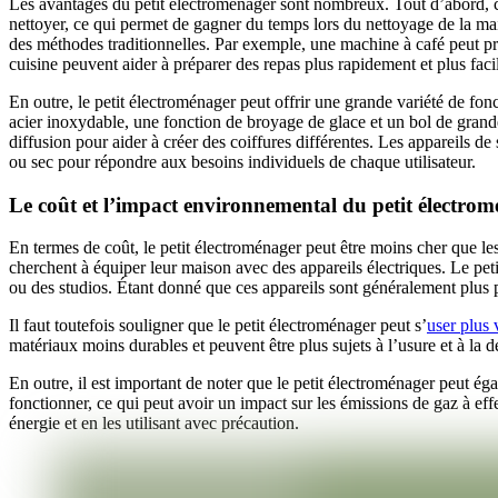
Les avantages du petit électroménager sont nombreux. Tout d’abord, ces a
nettoyer, ce qui permet de gagner du temps lors du nettoyage de la mai
des méthodes traditionnelles. Par exemple, une machine à café peut pré
cuisine peuvent aider à préparer des repas plus rapidement et plus facil
En outre, le petit électroménager peut offrir une grande variété de fon
acier inoxydable, une fonction de broyage de glace et un bol de grand
diffusion pour aider à créer des coiffures différentes. Les appareils de
ou sec pour répondre aux besoins individuels de chaque utilisateur.
Le coût et l’impact environnemental du petit électro
En termes de coût, le petit électroménager peut être moins cher que les
cherchent à équiper leur maison avec des appareils électriques. Le pe
ou des studios. Étant donné que ces appareils sont généralement plus pet
Il faut toutefois souligner que le petit électroménager peut s’
user plus 
matériaux moins durables et peuvent être plus sujets à l’usure et à la d
En outre, il est important de noter que le petit électroménager peut é
fonctionner, ce qui peut avoir un impact sur les émissions de gaz à ef
énergie et en les utilisant avec précaution.