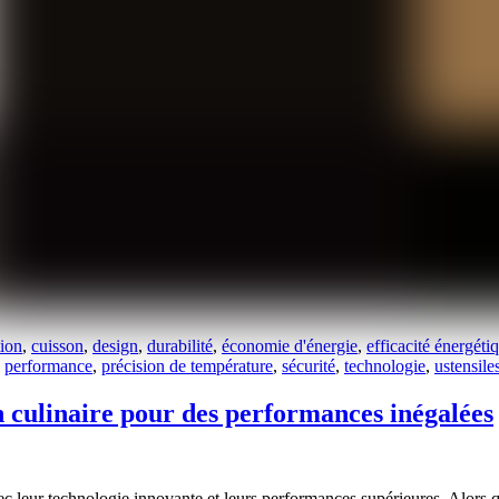
tion
,
cuisson
,
design
,
durabilité
,
économie d'énergie
,
efficacité énergéti
performance
,
précision de température
,
sécurité
,
technologie
,
ustensile
on culinaire pour des performances inégalées
ec leur technologie innovante et leurs performances supérieures. Alors qu