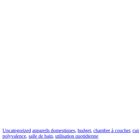
Uncategorized
appareils domestiques
,
budget
,
chambre à coucher
,
cui
polyvalence
,
salle de bain
,
utilisation quotidienne