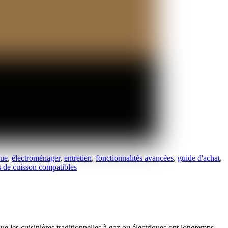
que
,
électroménager
,
entretien
,
fonctionnalités avancées
,
guide d'achat
,
s de cuisson compatibles
e les cuisinières traditionnelles à gaz ou électriques ont longtemps