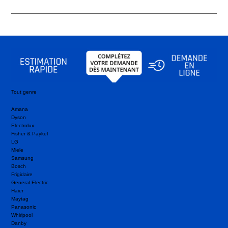
Tout genre
Amana
Dyson
Electrolux
Fisher & Paykel
LG
Miele
Samsung
Bosch
Frigidaire
General Electric
Haier
Maytag
Panasonic
Whirlpool
Danby