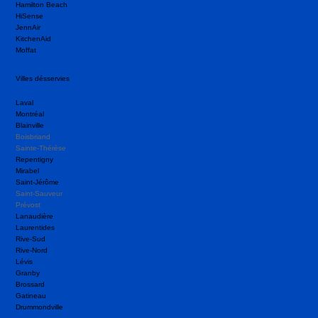
Hamilton Beach
HiSense
JennAir
KitchenAid
Moffat
Villes désservies
Laval
Montréal
Blainville
Boisbriand
Sainte-Thérèse
Repentigny
Mirabel
Saint-Jérôme
Saint-Sauveur
Prévost
Lanaudière
Laurentides
Rive-Sud
Rive-Nord
Lévis
Granby
Brossard
Gatineau
Drummondville