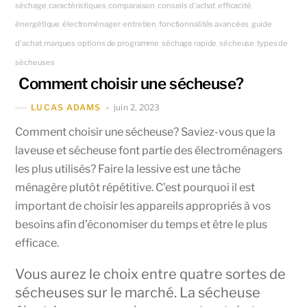
séchage
caractéristiques
comparaison
conseils d'achat
efficacité
,
,
,
,
énergétique
électroménager
entretien
fonctionnalités avancées
guide
,
,
,
,
d'achat
marques
options de programme
séchage rapide
sécheuse
types de
,
,
,
,
,
sécheuses
Comment choisir une sécheuse?
juin 2, 2023
LUCAS ADAMS
Comment choisir une sécheuse? Saviez-vous que la
laveuse et sécheuse font partie des électroménagers
les plus utilisés? Faire la lessive est une tâche
ménagère plutôt répétitive. C’est pourquoi il est
important de choisir les appareils appropriés à vos
besoins afin d’économiser du temps et être le plus
efficace.
Vous aurez le choix entre quatre sortes de
sécheuses sur le marché. La sécheuse