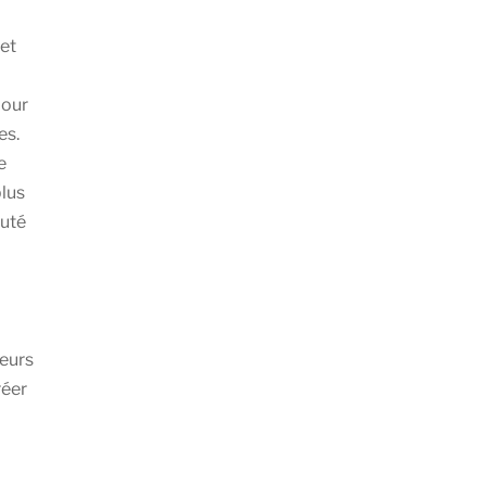
et
pour
es.
e
plus
auté
ieurs
réer