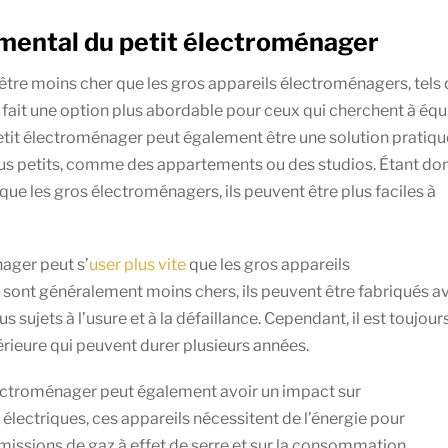
emental du petit électroménager
être moins cher que les gros appareils électroménagers, tels
en fait une option plus abordable pour ceux qui cherchent à équ
petit électroménager peut également être une solution pratiqu
lus petits, comme des appartements ou des studios. Étant do
que les gros électroménagers, ils peuvent être plus faciles à
nager peut s’
user plus vite
que les gros appareils
sont généralement moins chers, ils peuvent être fabriqués a
sujets à l’usure et à la défaillance. Cependant, il est toujour
érieure qui peuvent durer plusieurs années.
 électroménager peut également avoir un impact sur
lectriques, ces appareils nécessitent de l’énergie pour
émissions de gaz à effet de serre et sur la consommation