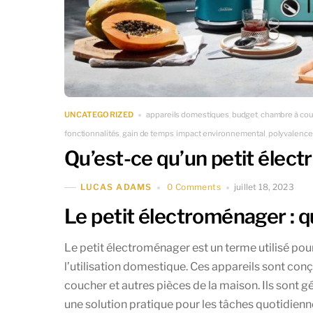
appareils domestiques
budget
chambre à cou
UNCATEGORIZED
,
,
fonctionnalités
gain de temps
impact environnemental
polyvalence
,
,
,
Qu’est-ce qu’un petit élec
0 Comments
juillet 18, 2023
LUCAS ADAMS
Le petit électroménager : qu
Le petit électroménager est un terme utilisé pou
l’utilisation domestique. Ces appareils sont conçus
coucher et autres pièces de la maison. Ils sont gé
une solution pratique pour les tâches quotidiennes