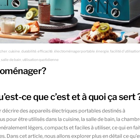
cher
cuisine
durabilité
efficacité
électroménager portable
énergie
facilité d'utilisatio
,
,
,
,
,
,
salle de bain
utilisation quotidienne
,
,
troménager?
’est-ce que c’est et à quoi ça sert 
r décrire des appareils électriques portables destinés à
 pour être utilisés dans la cuisine, la salle de bain, la chambr
néralement légers, compacts et faciles à utiliser, ce qui en fai
. Dans cet article, nous allons explorer plus en détail ce qu’es