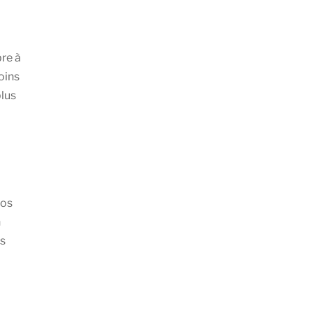
bre à
oins
plus
vos
n
ns