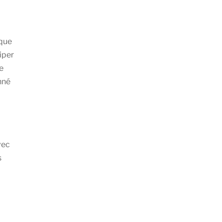
 que
iper
e
nné
vec
s