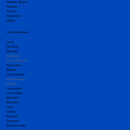
Hamilton Beach
HiSense
JennAir
KitchenAid
Moffat
Villes désservies
Laval
Montréal
Blainville
Boisbriand
Sainte-Thérèse
Repentigny
Mirabel
Saint-Jérôme
Saint-Sauveur
Prévost
Lanaudière
Laurentides
Rive-Sud
Rive-Nord
Lévis
Granby
Brossard
Gatineau
Drummondville