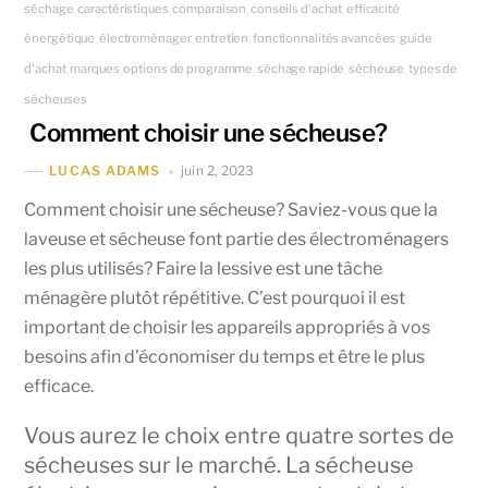
séchage
caractéristiques
comparaison
conseils d'achat
efficacité
,
,
,
,
énergétique
électroménager
entretien
fonctionnalités avancées
guide
,
,
,
,
d'achat
marques
options de programme
séchage rapide
sécheuse
types de
,
,
,
,
,
sécheuses
Comment choisir une sécheuse?
juin 2, 2023
LUCAS ADAMS
Comment choisir une sécheuse? Saviez-vous que la
laveuse et sécheuse font partie des électroménagers
les plus utilisés? Faire la lessive est une tâche
ménagère plutôt répétitive. C’est pourquoi il est
important de choisir les appareils appropriés à vos
besoins afin d’économiser du temps et être le plus
efficace.
Vous aurez le choix entre quatre sortes de
sécheuses sur le marché. La sécheuse