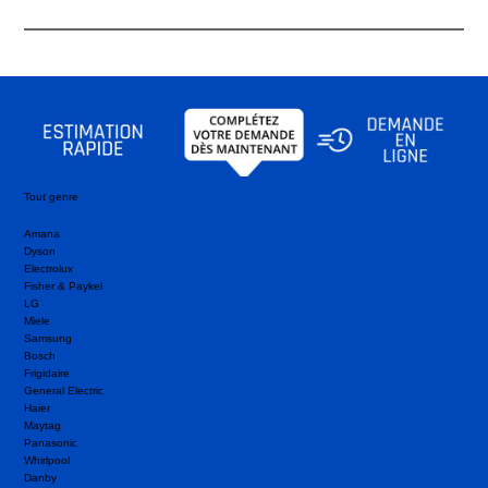
Tout genre
Amana
Dyson
Electrolux
Fisher & Paykel
LG
Miele
Samsung
Bosch
Frigidaire
General Electric
Haier
Maytag
Panasonic
Whirlpool
Danby